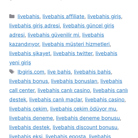
Kategoriler
livebahis
,
livebahis affiliate
,
livebahis giriş
,
livebahis giriş adresi
,
livebahis güncel giriş
adresi
,
livebahis güvenilir mi
,
livebahis
kazandırıyor
,
livebahis müşteri hizmetleri
,
livebahis şikayet
,
livebahis twitter
,
livebahis
yeni giriş
Etiketler
lbgiris.com
,
live bahis
,
livebahis bahis
,
livebahis bonus
,
livebahis bonusları
,
livebahis
call center
,
livebahis canlı casino
,
livebahis canlı
destek
,
livebahis canlı maçlar
,
livebahis casino
,
livebahis çekim
,
livebahis çekim ödüyor mu
,
livebahis deneme
,
livebahis deneme bonusu
,
livebahis destek
,
livebahis discount bonusu
,
livebahis ekşi
,
livebahis eposta
,
livebahis