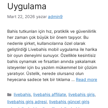
Uygulama
Mart 22, 2026
yazar
admin9
Bahis tutkunları için hız, pratiklik ve güvenilirlik
her zaman çok büyük bir önem taşıyor. Bu
nedenle şirket, kullanıcılarına özel olarak
geliştirdiği Livebahis mobil uygulama ile harika
bir oyun deneyimi sunuyor. Özellikle kesintisiz
bahis oynamak ve fırsatları anında yakalamak
isteyenler için bu yazılım mükemmel bir çözüm
yaratıyor. Üstelik, nerede olursanız olun
heyecana sadece tek bir tıklama …
Read more
Kategoriler
livebahis
,
livebahis affiliate
,
livebahis giriş
,
livebahis giriş adresi
,
livebahis güncel giriş