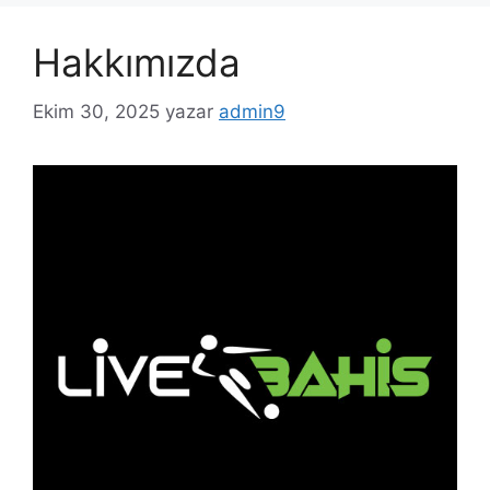
Hakkımızda
Ekim 30, 2025
yazar
admin9