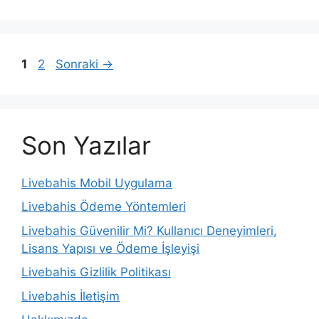
Sayfa
Sayfa
1
2
Sonraki
→
Son Yazılar
Livebahis Mobil Uygulama
Livebahis Ödeme Yöntemleri
Livebahis Güvenilir Mi? Kullanıcı Deneyimleri,
Lisans Yapısı ve Ödeme İşleyişi
Livebahis Gizlilik Politikası
Livebahis İletişim