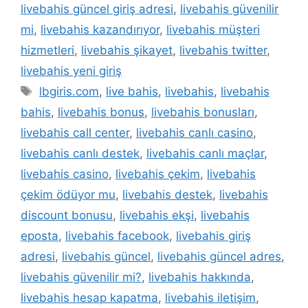
livebahis güncel giriş adresi
,
livebahis güvenilir
mi
,
livebahis kazandırıyor
,
livebahis müşteri
hizmetleri
,
livebahis şikayet
,
livebahis twitter
,
livebahis yeni giriş
Etiketler
lbgiris.com
,
live bahis
,
livebahis
,
livebahis
bahis
,
livebahis bonus
,
livebahis bonusları
,
livebahis call center
,
livebahis canlı casino
,
livebahis canlı destek
,
livebahis canlı maçlar
,
livebahis casino
,
livebahis çekim
,
livebahis
çekim ödüyor mu
,
livebahis destek
,
livebahis
discount bonusu
,
livebahis ekşi
,
livebahis
eposta
,
livebahis facebook
,
livebahis giriş
adresi
,
livebahis güncel
,
livebahis güncel adres
,
livebahis güvenilir mi?
,
livebahis hakkında
,
livebahis hesap kapatma
,
livebahis iletişim
,