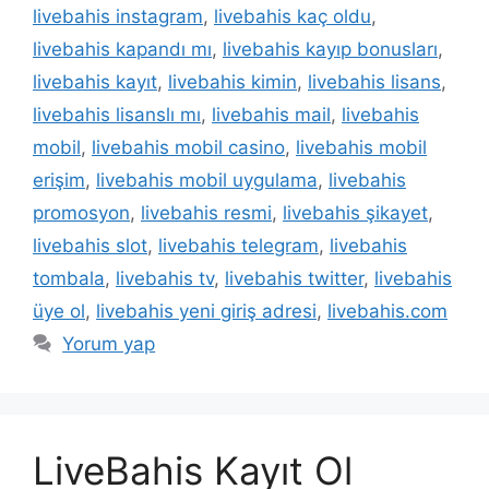
livebahis instagram
,
livebahis kaç oldu
,
livebahis kapandı mı
,
livebahis kayıp bonusları
,
livebahis kayıt
,
livebahis kimin
,
livebahis lisans
,
livebahis lisanslı mı
,
livebahis mail
,
livebahis
mobil
,
livebahis mobil casino
,
livebahis mobil
erişim
,
livebahis mobil uygulama
,
livebahis
promosyon
,
livebahis resmi
,
livebahis şikayet
,
livebahis slot
,
livebahis telegram
,
livebahis
tombala
,
livebahis tv
,
livebahis twitter
,
livebahis
üye ol
,
livebahis yeni giriş adresi
,
livebahis.com
Yorum yap
LiveBahis Kayıt Ol