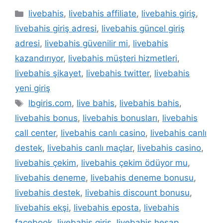
Kategoriler
livebahis
,
livebahis affiliate
,
livebahis giriş
,
livebahis giriş adresi
,
livebahis güncel giriş
adresi
,
livebahis güvenilir mi
,
livebahis
kazandırıyor
,
livebahis müşteri hizmetleri
,
livebahis şikayet
,
livebahis twitter
,
livebahis
yeni giriş
Etiketler
lbgiris.com
,
live bahis
,
livebahis bahis
,
livebahis bonus
,
livebahis bonusları
,
livebahis
call center
,
livebahis canlı casino
,
livebahis canlı
destek
,
livebahis canlı maçlar
,
livebahis casino
,
livebahis çekim
,
livebahis çekim ödüyor mu
,
livebahis deneme
,
livebahis deneme bonusu
,
livebahis destek
,
livebahis discount bonusu
,
livebahis ekşi
,
livebahis eposta
,
livebahis
facebook
,
livebahis giriş
,
livebahis hesap