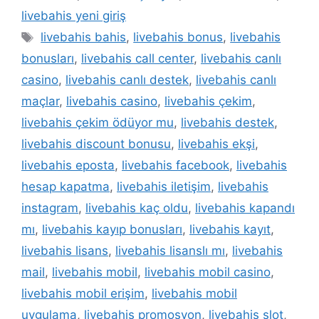
livebahis yeni giriş
Etiketler
livebahis bahis
,
livebahis bonus
,
livebahis
bonusları
,
livebahis call center
,
livebahis canlı
casino
,
livebahis canlı destek
,
livebahis canlı
maçlar
,
livebahis casino
,
livebahis çekim
,
livebahis çekim ödüyor mu
,
livebahis destek
,
livebahis discount bonusu
,
livebahis ekşi
,
livebahis eposta
,
livebahis facebook
,
livebahis
hesap kapatma
,
livebahis iletişim
,
livebahis
instagram
,
livebahis kaç oldu
,
livebahis kapandı
mı
,
livebahis kayıp bonusları
,
livebahis kayıt
,
livebahis lisans
,
livebahis lisanslı mı
,
livebahis
mail
,
livebahis mobil
,
livebahis mobil casino
,
livebahis mobil erişim
,
livebahis mobil
uygulama
,
livebahis promosyon
,
livebahis slot
,