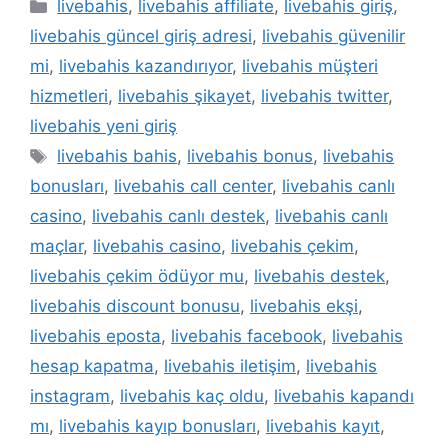
Kategoriler
livebahis
,
livebahis affiliate
,
livebahis giriş
,
livebahis güncel giriş adresi
,
livebahis güvenilir
mi
,
livebahis kazandırıyor
,
livebahis müşteri
hizmetleri
,
livebahis şikayet
,
livebahis twitter
,
livebahis yeni giriş
Etiketler
livebahis bahis
,
livebahis bonus
,
livebahis
bonusları
,
livebahis call center
,
livebahis canlı
casino
,
livebahis canlı destek
,
livebahis canlı
maçlar
,
livebahis casino
,
livebahis çekim
,
livebahis çekim ödüyor mu
,
livebahis destek
,
livebahis discount bonusu
,
livebahis ekşi
,
livebahis eposta
,
livebahis facebook
,
livebahis
hesap kapatma
,
livebahis iletişim
,
livebahis
instagram
,
livebahis kaç oldu
,
livebahis kapandı
mı
,
livebahis kayıp bonusları
,
livebahis kayıt
,