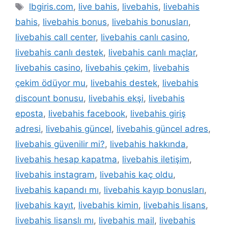
Etiketler
lbgiris.com
,
live bahis
,
livebahis
,
livebahis
bahis
,
livebahis bonus
,
livebahis bonusları
,
livebahis call center
,
livebahis canlı casino
,
livebahis canlı destek
,
livebahis canlı maçlar
,
livebahis casino
,
livebahis çekim
,
livebahis
çekim ödüyor mu
,
livebahis destek
,
livebahis
discount bonusu
,
livebahis ekşi
,
livebahis
eposta
,
livebahis facebook
,
livebahis giriş
adresi
,
livebahis güncel
,
livebahis güncel adres
,
livebahis güvenilir mi?
,
livebahis hakkında
,
livebahis hesap kapatma
,
livebahis iletişim
,
livebahis instagram
,
livebahis kaç oldu
,
livebahis kapandı mı
,
livebahis kayıp bonusları
,
livebahis kayıt
,
livebahis kimin
,
livebahis lisans
,
livebahis lisanslı mı
,
livebahis mail
,
livebahis