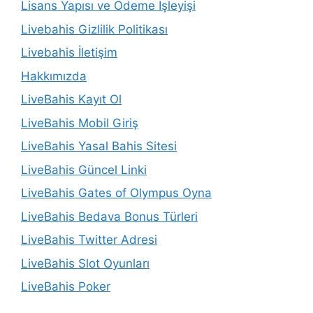
Lisans Yapısı ve Ödeme İşleyişi
Livebahis Gizlilik Politikası
Livebahis İletişim
Hakkımızda
LiveBahis Kayıt Ol
LiveBahis Mobil Giriş
LiveBahis Yasal Bahis Sitesi
LiveBahis Güncel Linki
LiveBahis Gates of Olympus Oyna
LiveBahis Bedava Bonus Türleri
LiveBahis Twitter Adresi
LiveBahis Slot Oyunları
LiveBahis Poker