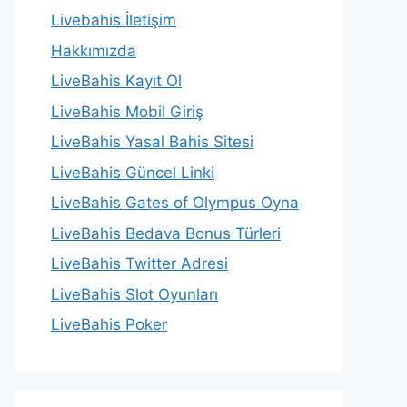
Livebahis İletişim
Hakkımızda
LiveBahis Kayıt Ol
LiveBahis Mobil Giriş
LiveBahis Yasal Bahis Sitesi
LiveBahis Güncel Linki
LiveBahis Gates of Olympus Oyna
LiveBahis Bedava Bonus Türleri
LiveBahis Twitter Adresi
LiveBahis Slot Oyunları
LiveBahis Poker