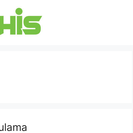
gulama