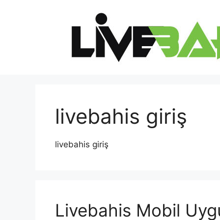
İçeriğe
atla
livebahis giriş
livebahis giriş
Livebahis Mobil Uy