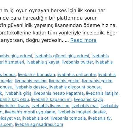
vrim içi oyun oynayan herkes için ilk konu her
de para harcadığın bir platformda sorun
n güvenilirlik yapısını; lisansından ödeme hızına,
protokollerine kadar tüm yönleriyle inceledik. Eğer
i arıyorsan, doğru yerdesin. …
Read more
bahis giriş adresi
,
livebahis güncel giriş adresi
,
livebahis
ri hizmetleri
,
livebahis şikayet
,
livebahis twitter
,
livebahis
is bonus
,
livebahis bonusları
,
livebahis call center
,
livebahis
 maçlar
,
livebahis casino
,
livebahis çekim
,
livebahis çekim
bonusu
,
livebahis destek
,
livebahis discount bonusu
,
k
,
livebahis giriş
,
livebahis hesap kapatma
,
livebahis iletişim
,
ebahis kaç oldu
,
livebahis kapandı mı
,
livebahis kayıp
livebahis lisans
,
livebahis lisanslı mı
,
livebahis mail
,
livebahis
im
,
livebahis mobil uygulama
,
livebahis müşteri destek
,
şikayet var
,
livebahis slot
,
livebahis tombala
,
livebahis tv
,
his.com
,
livebahisgirisadresi.com