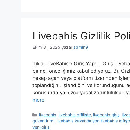
Livebahis Gizlilik Pol
Ekim 31, 2025
yazar
admin9
Tıkla, LiveBahis’e Giriş Yap! 1. Giriş Livebah
birincil önceliğimiz kabul ediyoruz. Bu Gizl
hesap açan veya platform üzerinden işlem ya
toplandığını, işlendiğini ve korunduğunu aç
konusunda yalnızca yasal zorunlulukları 
more
Kategoriler
livebahis
,
livebahis affiliate
,
livebahis giriş
,
live
güvenilir mi
,
livebahis kazandırıyor
,
livebahis müşte
yeni giriş