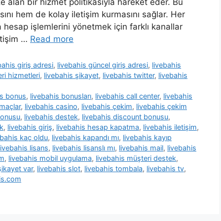
 alan bir hizmet politikasıyla hareket eder. Bu
ını hem de kolay iletişim kurmasını sağlar. Her
 hesap işlemlerini yönetmek için farklı kanallar
etişim …
Read more
bahis giriş adresi
,
livebahis güncel giriş adresi
,
livebahis
ri hizmetleri
,
livebahis şikayet
,
livebahis twitter
,
livebahis
is bonus
,
livebahis bonusları
,
livebahis call center
,
livebahis
 maçlar
,
livebahis casino
,
livebahis çekim
,
livebahis çekim
bonusu
,
livebahis destek
,
livebahis discount bonusu
,
k
,
livebahis giriş
,
livebahis hesap kapatma
,
livebahis iletişim
,
ebahis kaç oldu
,
livebahis kapandı mı
,
livebahis kayıp
livebahis lisans
,
livebahis lisanslı mı
,
livebahis mail
,
livebahis
im
,
livebahis mobil uygulama
,
livebahis müşteri destek
,
şikayet var
,
livebahis slot
,
livebahis tombala
,
livebahis tv
,
his.com