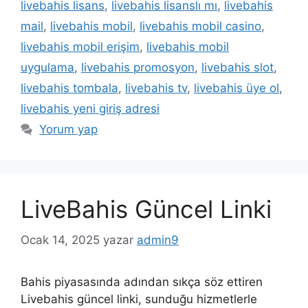
livebahis lisans
,
livebahis lisanslı mı
,
livebahis
mail
,
livebahis mobil
,
livebahis mobil casino
,
livebahis mobil erişim
,
livebahis mobil
uygulama
,
livebahis promosyon
,
livebahis slot
,
livebahis tombala
,
livebahis tv
,
livebahis üye ol
,
livebahis yeni giriş adresi
Yorum yap
LiveBahis Güncel Linki
Ocak 14, 2025
yazar
admin9
Bahis piyasasında adından sıkça söz ettiren
Livebahis güncel linki, sunduğu hizmetlerle