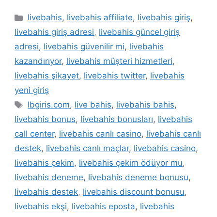
Kategoriler
livebahis
,
livebahis affiliate
,
livebahis giriş
,
livebahis giriş adresi
,
livebahis güncel giriş
adresi
,
livebahis güvenilir mi
,
livebahis
kazandırıyor
,
livebahis müşteri hizmetleri
,
livebahis şikayet
,
livebahis twitter
,
livebahis
yeni giriş
Etiketler
lbgiris.com
,
live bahis
,
livebahis bahis
,
livebahis bonus
,
livebahis bonusları
,
livebahis
call center
,
livebahis canlı casino
,
livebahis canlı
destek
,
livebahis canlı maçlar
,
livebahis casino
,
livebahis çekim
,
livebahis çekim ödüyor mu
,
livebahis deneme
,
livebahis deneme bonusu
,
livebahis destek
,
livebahis discount bonusu
,
livebahis ekşi
,
livebahis eposta
,
livebahis