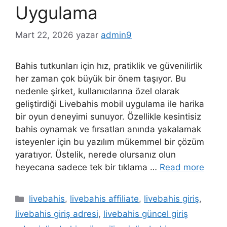
Uygulama
Mart 22, 2026
yazar
admin9
Bahis tutkunları için hız, pratiklik ve güvenilirlik
her zaman çok büyük bir önem taşıyor. Bu
nedenle şirket, kullanıcılarına özel olarak
geliştirdiği Livebahis mobil uygulama ile harika
bir oyun deneyimi sunuyor. Özellikle kesintisiz
bahis oynamak ve fırsatları anında yakalamak
isteyenler için bu yazılım mükemmel bir çözüm
yaratıyor. Üstelik, nerede olursanız olun
heyecana sadece tek bir tıklama …
Read more
Kategoriler
livebahis
,
livebahis affiliate
,
livebahis giriş
,
livebahis giriş adresi
,
livebahis güncel giriş