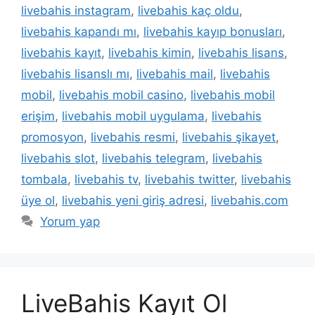
livebahis instagram
,
livebahis kaç oldu
,
livebahis kapandı mı
,
livebahis kayıp bonusları
,
livebahis kayıt
,
livebahis kimin
,
livebahis lisans
,
livebahis lisanslı mı
,
livebahis mail
,
livebahis
mobil
,
livebahis mobil casino
,
livebahis mobil
erişim
,
livebahis mobil uygulama
,
livebahis
promosyon
,
livebahis resmi
,
livebahis şikayet
,
livebahis slot
,
livebahis telegram
,
livebahis
tombala
,
livebahis tv
,
livebahis twitter
,
livebahis
üye ol
,
livebahis yeni giriş adresi
,
livebahis.com
Yorum yap
LiveBahis Kayıt Ol