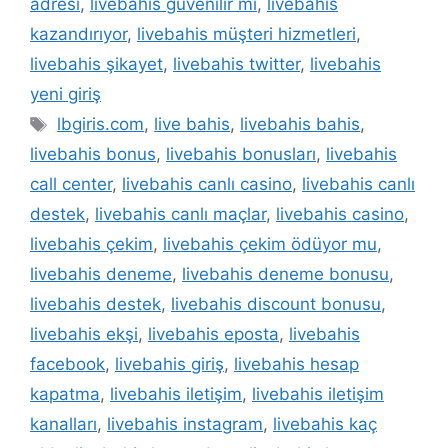
adresi
,
livebahis güvenilir mi
,
livebahis
kazandırıyor
,
livebahis müşteri hizmetleri
,
livebahis şikayet
,
livebahis twitter
,
livebahis
yeni giriş
Etiketler
lbgiris.com
,
live bahis
,
livebahis bahis
,
livebahis bonus
,
livebahis bonusları
,
livebahis
call center
,
livebahis canlı casino
,
livebahis canlı
destek
,
livebahis canlı maçlar
,
livebahis casino
,
livebahis çekim
,
livebahis çekim ödüyor mu
,
livebahis deneme
,
livebahis deneme bonusu
,
livebahis destek
,
livebahis discount bonusu
,
livebahis ekşi
,
livebahis eposta
,
livebahis
facebook
,
livebahis giriş
,
livebahis hesap
kapatma
,
livebahis iletişim
,
livebahis iletişim
kanalları
,
livebahis instagram
,
livebahis kaç