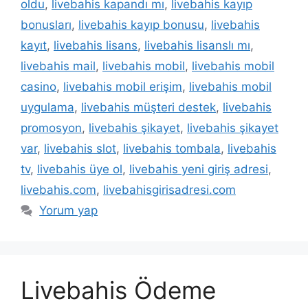
oldu
,
livebahis kapandı mı
,
livebahis kayıp
bonusları
,
livebahis kayıp bonusu
,
livebahis
kayıt
,
livebahis lisans
,
livebahis lisanslı mı
,
livebahis mail
,
livebahis mobil
,
livebahis mobil
casino
,
livebahis mobil erişim
,
livebahis mobil
uygulama
,
livebahis müşteri destek
,
livebahis
promosyon
,
livebahis şikayet
,
livebahis şikayet
var
,
livebahis slot
,
livebahis tombala
,
livebahis
tv
,
livebahis üye ol
,
livebahis yeni giriş adresi
,
livebahis.com
,
livebahisgirisadresi.com
Yorum yap
Livebahis Ödeme