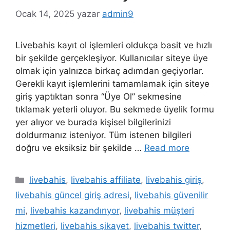
Ocak 14, 2025
yazar
admin9
Livebahis kayıt ol işlemleri oldukça basit ve hızlı
bir şekilde gerçekleşiyor. Kullanıcılar siteye üye
olmak için yalnızca birkaç adımdan geçiyorlar.
Gerekli kayıt işlemlerini tamamlamak için siteye
giriş yaptıktan sonra “Üye Ol” sekmesine
tıklamak yeterli oluyor. Bu sekmede üyelik formu
yer alıyor ve burada kişisel bilgilerinizi
doldurmanız isteniyor. Tüm istenen bilgileri
doğru ve eksiksiz bir şekilde …
Read more
Kategoriler
livebahis
,
livebahis affiliate
,
livebahis giriş
,
livebahis güncel giriş adresi
,
livebahis güvenilir
mi
,
livebahis kazandırıyor
,
livebahis müşteri
hizmetleri
,
livebahis şikayet
,
livebahis twitter
,