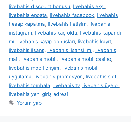
livebahis discount bonusu
,
livebahis ekşi
,
livebahis eposta
,
livebahis facebook
,
livebahis
hesap kapatma
,
livebahis iletişim
,
livebahis
instagram
,
livebahis kaç oldu
,
livebahis kapandı
mı
,
livebahis kayıp bonusları
,
livebahis kayıt
,
livebahis lisans
,
livebahis lisanslı mı
,
livebahis
mail
,
livebahis mobil
,
livebahis mobil casino
,
livebahis mobil erişim
,
livebahis mobil
uygulama
,
livebahis promosyon
,
livebahis slot
,
livebahis tombala
,
livebahis tv
,
livebahis üye ol
,
livebahis yeni giriş adresi
Yorum yap