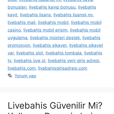
bonusları
,
livebahis kayıp bonusu
,
livebahis
kayıt
,
livebahis lisans
,
livebahis lisanslı mı
,
livebahis mail
,
livebahis mobil
,
livebahis mobil
casino
,
livebahis mobil erişim
,
livebahis mobil
uygulama
,
livebahis müşteri destek
,
livebahis
promosyon
,
livebahis şikayet
,
livebahis şikayet
var
,
livebahis slot
,
livebahis tombala
,
livebahis
tv
,
livebahis üye ol
,
livebahis yeni giriş adresi
,
livebahis.com
,
livebahisgirisadresi.com
Yorum yap
Livebahis Güvenilir Mi?