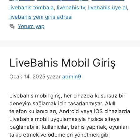
livebahis tombala
,
livebahis tv
,
livebahis üye ol
,
livebahis yeni giriş adresi
Yorum yap
LiveBahis Mobil Giriş
Ocak 14, 2025
yazar
admin9
Livebahis mobil giriş, her cihazda kusursuz bir
deneyim sağlamak için tasarlanmıştır. Akıllı
telefon kullanıcıları, Android veya iOS cihazlarda
Livebahis mobil uygulamasıyla hızlıca siteye
bağlanabilir. Kullanıcılar, bahis yapmak, oyunları
takip etmek ve ödemeleri yönetmek gibi