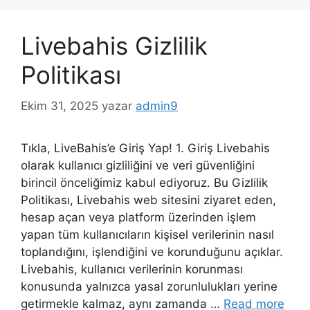
Livebahis Gizlilik
Politikası
Ekim 31, 2025
yazar
admin9
Tıkla, LiveBahis’e Giriş Yap! 1. Giriş Livebahis
olarak kullanıcı gizliliğini ve veri güvenliğini
birincil önceliğimiz kabul ediyoruz. Bu Gizlilik
Politikası, Livebahis web sitesini ziyaret eden,
hesap açan veya platform üzerinden işlem
yapan tüm kullanıcıların kişisel verilerinin nasıl
toplandığını, işlendiğini ve korunduğunu açıklar.
Livebahis, kullanıcı verilerinin korunması
konusunda yalnızca yasal zorunlulukları yerine
getirmekle kalmaz, aynı zamanda …
Read more