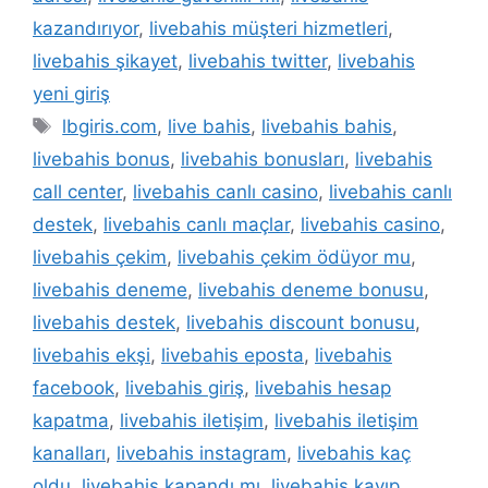
kazandırıyor
,
livebahis müşteri hizmetleri
,
livebahis şikayet
,
livebahis twitter
,
livebahis
yeni giriş
Etiketler
lbgiris.com
,
live bahis
,
livebahis bahis
,
livebahis bonus
,
livebahis bonusları
,
livebahis
call center
,
livebahis canlı casino
,
livebahis canlı
destek
,
livebahis canlı maçlar
,
livebahis casino
,
livebahis çekim
,
livebahis çekim ödüyor mu
,
livebahis deneme
,
livebahis deneme bonusu
,
livebahis destek
,
livebahis discount bonusu
,
livebahis ekşi
,
livebahis eposta
,
livebahis
facebook
,
livebahis giriş
,
livebahis hesap
kapatma
,
livebahis iletişim
,
livebahis iletişim
kanalları
,
livebahis instagram
,
livebahis kaç
oldu
,
livebahis kapandı mı
,
livebahis kayıp