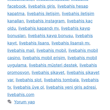
facebook
,
livebahis giriş
,
livebahis hesap
kapatma
,
livebahis iletişim
,
livebahis iletişim
kanalları
,
livebahis instagram
,
livebahis kaç
oldu
,
livebahis kapandı mı
,
livebahis kayıp
bonusları
,
livebahis kayıp bonusu
,
livebahis
kayıt
,
livebahis lisans
,
livebahis lisanslı mı
,
livebahis mail
,
livebahis mobil
,
livebahis mobil
casino
,
livebahis mobil erişim
,
livebahis mobil
uygulama
,
livebahis müşteri destek
,
livebahis
promosyon
,
livebahis şikayet
,
livebahis şikayet
var
,
livebahis slot
,
livebahis tombala
,
livebahis
tv
,
livebahis üye ol
,
livebahis yeni giriş adresi
,
livebahis.com
Yorum yap