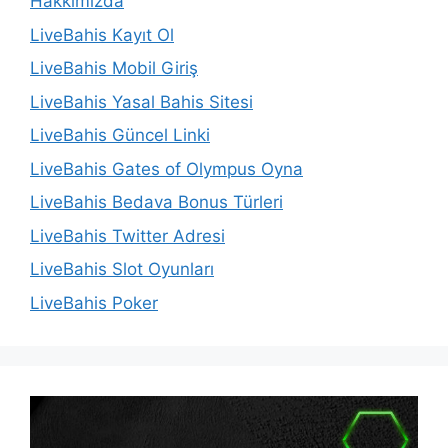
Hakkımızda
LiveBahis Kayıt Ol
LiveBahis Mobil Giriş
LiveBahis Yasal Bahis Sitesi
LiveBahis Güncel Linki
LiveBahis Gates of Olympus Oyna
LiveBahis Bedava Bonus Türleri
LiveBahis Twitter Adresi
LiveBahis Slot Oyunları
LiveBahis Poker