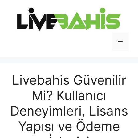
İçeriğe
atla
Menü
Livebahis Güvenilir
Mi? Kullanıcı
Deneyimleri, Lisans
Yapısı ve Ödeme