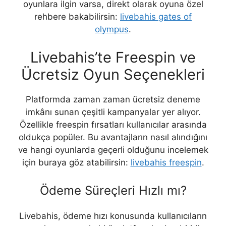
oyunlara ilgin varsa, direkt olarak oyuna özel
rehbere bakabilirsin:
livebahis gates of
olympus
.
Livebahis’te Freespin ve
Ücretsiz Oyun Seçenekleri
Platformda zaman zaman ücretsiz deneme
imkânı sunan çeşitli kampanyalar yer alıyor.
Özellikle freespin fırsatları kullanıcılar arasında
oldukça popüler. Bu avantajların nasıl alındığını
ve hangi oyunlarda geçerli olduğunu incelemek
için buraya göz atabilirsin:
livebahis freespin
.
Ödeme Süreçleri Hızlı mı?
Livebahis, ödeme hızı konusunda kullanıcıların