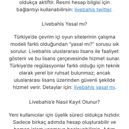
oldukça aktiftir. Resmi hesap bilgisi için
bağlantıyı kullanabilirsin:
livebahis twitter
.
Livebahis Yasal mı?
Türkiye’de çevrim içi oyun sitelerinin çalışma
modeli farklı olduğundan “yasal mı?” sorusu sık
sorulur. Livebahis uluslararası lisans ile faaliyet
gösterir ve bu lisans çerçevesinde hizmet sunar.
Türkiye’de regülasyonlar farklı olduğu için teknik
olarak yerel bir ruhsat bulunmaz; ancak
uluslararası lisans üzerinden güvenli şekilde
hizmet verir. Detaylar için:
livebahis yasal mı
.
Livebahis’e Nasıl Kayıt Olunur?
Yeni kullanıcılar için üyelik süreci oldukça hızlıdır.
Sadece birkaç adımda hesap oluşturabilir ve